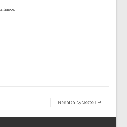
onfiance.
Nenette cyclette !
→