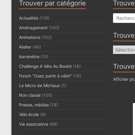
Trouver par catégorie
Trouve
Actualités
(119)
Aménagement
(100)
Trouve
Animations
(102)
Atelier
(40)
Trouver
par
baromètre
(10)
date
Trouve
Challenge A Vélo Au Boulot
(16)
Forum "Osez partir à vélo!"
(19)
Afficher plu
Le Micro de Michaux
(1)
Non classé
(105)
Presse, médias
(18)
Vélo école
(9)
Vie associative
(66)