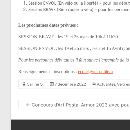
part
Session ENVOL (En vélo ou la liberté) – pour les débu
entière
Session BRAVE (Bien rouler à vélo) – pour les personn
Les prochaines dates prévues :
SESSION BRAVE : les 19 et 26 mars de 10h à 11h30
SESSION ENVOL : les
19 et 26 mars , les 2 et 16 Avril (c
Pour les personnes débutantes il faut suivre l’ensemble de la 
Renseignements et inscriptions :
ecole@velo-utile.fr
Carine G.
7 décembre 2022
Actualités
,
Vélo éc
←
Concours d’Art Postal Armor 2023 avec pour