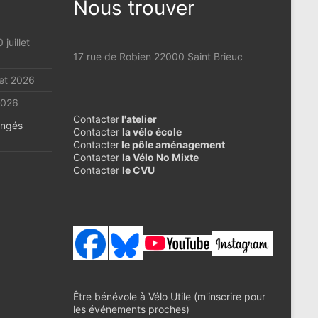
Nous trouver
 juillet
17 rue de Robien 22000 Saint Brieuc
llet 2026
 2026
Contacter
l'atelier
ongés
Contacter
la vélo école
Contacter
le pôle aménagement
Contacter
la Vélo No Mixte
Contacter
le CVU
Être bénévole à Vélo Utile (m'inscrire pour
les événements proches)