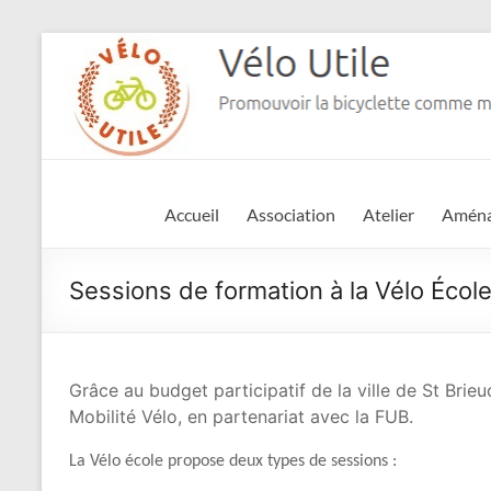
Aller
au
contenu
Vélo
Accueil
Association
Atelier
Amén
Utile
Sessions de formation à la Vélo Écol
Promouvoir
la
bicyclette
comme
Grâce au budget participatif de la ville de St Brieu
moyen
Mobilité Vélo, en partenariat avec la FUB.
de
déplacement
La Vélo école propose deux types de sessions :
à