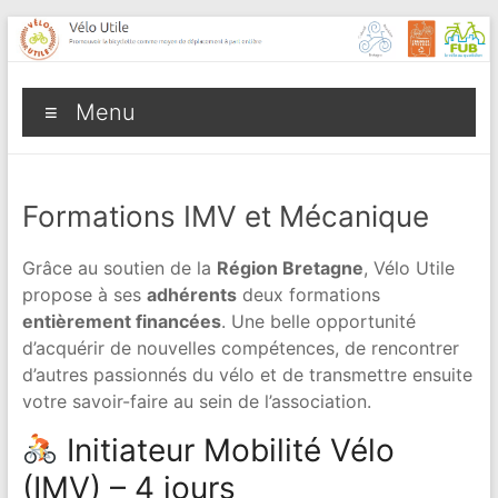
Aller
au
contenu
Vélo
Menu
Utile
Promouvoir
la
Formations IMV et Mécanique
bicyclette
comme
Grâce au soutien de la
Région Bretagne
, Vélo Utile
moyen
propose à ses
adhérents
deux formations
de
entièrement financées
. Une belle opportunité
déplacement
d’acquérir de nouvelles compétences, de rencontrer
à
d’autres passionnés du vélo et de transmettre ensuite
part
votre savoir-faire au sein de l’association.
entière
Initiateur Mobilité Vélo
(IMV) – 4 jours