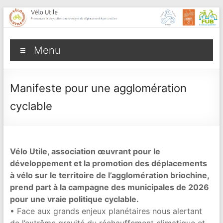
Aller
au
contenu
Vélo
Menu
Utile
Promouvoir
Manifeste pour une agglomération
la
cyclable
bicyclette
comme
moyen
de
Vélo Utile, association œuvrant pour le
déplacement
développement et la promotion des déplacements
à
à vélo sur le territoire de l’agglomération briochine,
part
prend part à la campagne des municipales de 2026
entière
pour une vraie politique cyclable.
• Face aux grands enjeux planétaires nous alertant
de l’extrême gravité du réchauffement climatique et