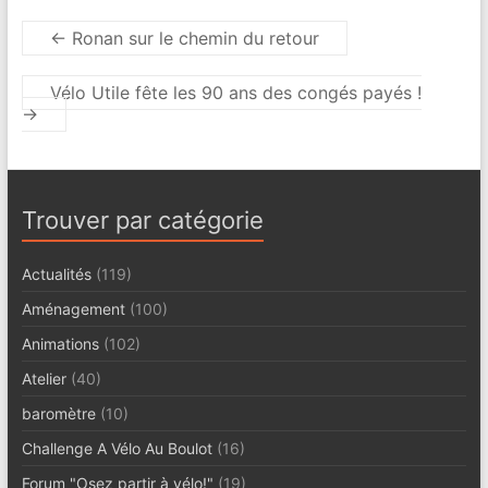
←
Ronan sur le chemin du retour
Vélo Utile fête les 90 ans des congés payés !
→
Trouver par catégorie
Actualités
(119)
Aménagement
(100)
Animations
(102)
Atelier
(40)
baromètre
(10)
Challenge A Vélo Au Boulot
(16)
Forum "Osez partir à vélo!"
(19)