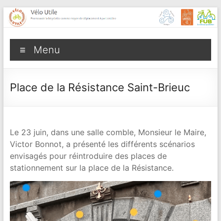
Aller
au
contenu
Vélo
Menu
Utile
Promouvoir
Place de la Résistance Saint-Brieuc
la
bicyclette
comme
moyen
Le 23 juin, dans une salle comble, Monsieur le Maire,
de
Victor Bonnot, a présenté les différents scénarios
déplacement
envisagés pour réintroduire des places de
à
stationnement sur la place de la Résistance.
part
entière