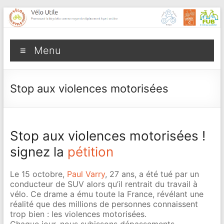
Aller
au
contenu
Vélo
Menu
Utile
Promouvoir
Stop aux violences motorisées
la
bicyclette
comme
moyen
Stop aux violences motorisées !
de
signez la
pétition
déplacement
à
Le 15 octobre,
Paul Varry
, 27 ans, a été tué par un
part
conducteur de SUV alors qu’il rentrait du travail à
entière
vélo. Ce drame a ému toute la France, révélant une
réalité que des millions de personnes connaissent
trop bien : les violences motorisées.
Chaque jour, nous subissons dépassements