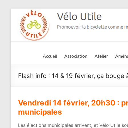
Aller
au
contenu
Vélo
Accueil
Association
Atelier
Amén
Utile
Flash info : 14 & 19 février, ça bouge 
Promouvoir
la
bicyclette
comme
Vendredi 14 février, 20h30 : p
moyen
de
municipales
déplacement
à
Les élections municipales arrivent, et Vélo Utile s