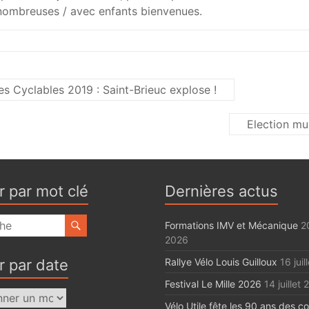
/ nombreuses / avec enfants bienvenues.
es Cyclables 2019 : Saint-Brieuc explose !
Election mu
r par mot clé
Dernières actus
Formations IMV et Mécanique
20
2026
r par date
Rallye Vélo Louis Guilloux
16 jui
Festival Le Mille 2026
14 juillet
Vélo Utile fête les 90 ans des c