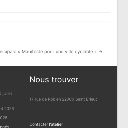
nicipale « Manifeste pour une ville cyclable »
→
Nous trouver
 juillet
17 rue de Robien 22000 Saint Brieuc
llet 2026
 2026
Contacter
l'atelier
ongés