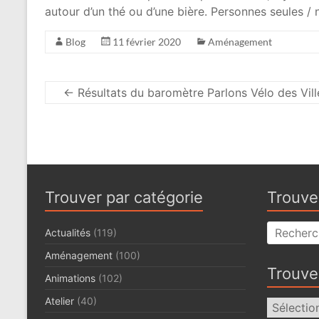
autour d’un thé ou d’une bière. Personnes seules 
Blog
11 février 2020
Aménagement
←
Résultats du baromètre Parlons Vélo des Vill
Trouver par catégorie
Trouve
Actualités
(119)
Aménagement
(100)
Trouve
Animations
(102)
Atelier
(40)
Trouver
par