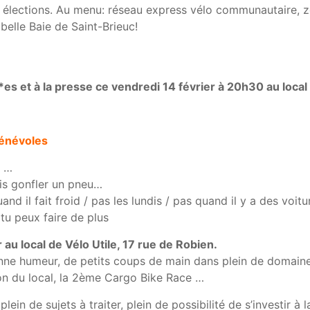
es élections. Au menu: réseau express vélo communautaire, 
belle Baie de Saint-Brieuc!
*es et à la presse ce vendredi 14 février à 20h30 au local 
bénévoles
s …
ais gonfler un pneu…
nd il fait froid / pas les lundis / pas quand il y a des voitu
tu peux faire de plus
 au local de Vélo Utile, 17 rue de Robien.
nne humeur, de petits coups de main dans plein de domaines 
tion du local, la 2ème Cargo Bike Race …
lein de sujets à traiter, plein de possibilité de s’investir