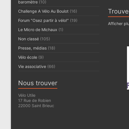
baromètre
(10)
date
Trouve
Challenge A Vélo Au Boulot
(16)
Forum "Osez partir à vélo!"
(19)
Afficher plu
Le Micro de Michaux
(1)
Non classé
(105)
Presse, médias
(18)
Vélo école
(9)
Vie associative
(66)
Nous trouver
Vélo Utile
17 Rue de Robien
22000 Saint Brieuc