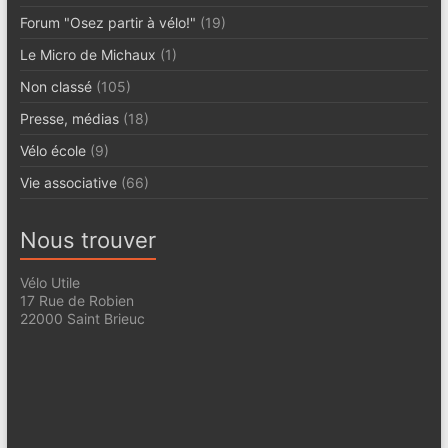
Forum "Osez partir à vélo!"
(19)
Le Micro de Michaux
(1)
Non classé
(105)
Presse, médias
(18)
Vélo école
(9)
Vie associative
(66)
Nous trouver
Vélo Utile
17 Rue de Robien
22000 Saint Brieuc