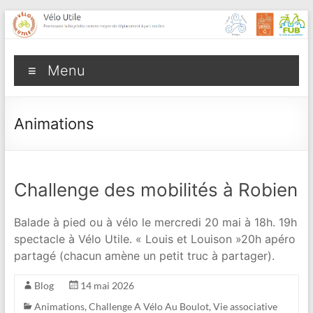
Aller
au
contenu
Vélo
Menu
Utile
Promouvoir
Animations
la
bicyclette
comme
moyen
Challenge des mobilités à Robien
de
déplacement
Balade à pied ou à vélo le mercredi 20 mai à 18h. 19h
à
spectacle à Vélo Utile. « Louis et Louison »20h apéro
part
partagé (chacun amène un petit truc à partager).
entière
Blog
14 mai 2026
Animations
,
Challenge A Vélo Au Boulot
,
Vie associative